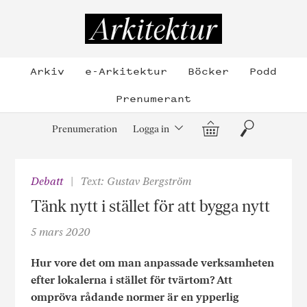
Hoppa
till
Arkitektur
innehållet
Arkiv
e-Arkitektur
Böcker
Podd
Prenumerant
Varukorg
Sök
Prenumeration
Logga in
Debatt
Text: Gustav Bergström
Tänk nytt i stället för att bygga nytt
5 mars 2020
Hur vore det om man anpassade verksamheten
efter lokalerna i stället för tvärtom? Att
ompröva rådande normer är en ypperlig