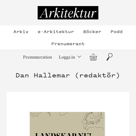
Hoppa
till
Arkitektur
innehållet
Arkiv
e-Arkitektur
Böcker
Podd
Prenumerant
Varukorg
Sök
Prenumeration
Logga in
Dan Hallemar (redaktör)