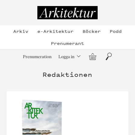
Hoppa
till
Arkitektur
innehållet
Arkiv
e-Arkitektur
Böcker
Podd
Prenumerant
Varukorg
Sök
Prenumeration
Logga in
Redaktionen