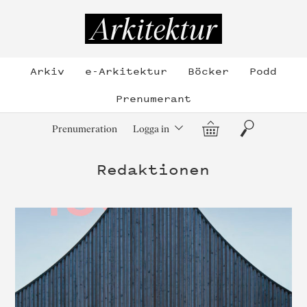
Hoppa
till
Arkitektur
innehållet
Arkiv
e-Arkitektur
Böcker
Podd
Prenumerant
Varukorg
Sök
Prenumeration
Logga in
Redaktionen