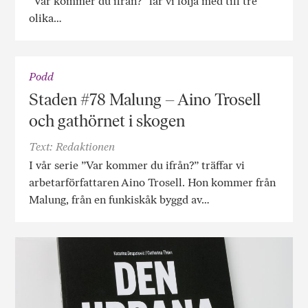
”Var kommer du ifrån?” får vi följa med till tre
olika…
Podd
Staden #78 Malung – Aino Trosell
och gathörnet i skogen
Text: Redaktionen
I vår serie ”Var kommer du ifrån?” träffar vi
arbetarförfattaren Aino Trosell. Hon kommer från
Malung, från en funkiskåk byggd av…