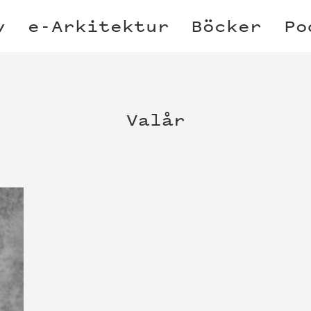
v
e-Arkitektur
Böcker
Po
Valår