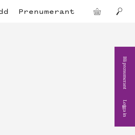
dd
Prenumerant
Varukorg
Sök
Bli prenumerant
Logga in