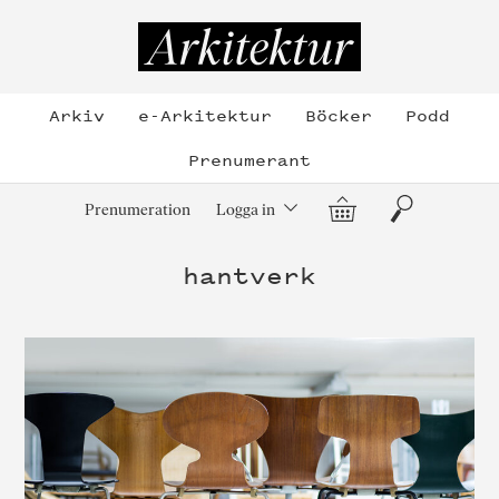
Hoppa
till
Arkitektur
innehållet
Arkiv
e-Arkitektur
Böcker
Podd
Prenumerant
Varukorg
Sök
Prenumeration
Logga in
hantverk