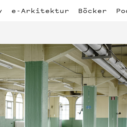
v
e-Arkitektur
Böcker
Po