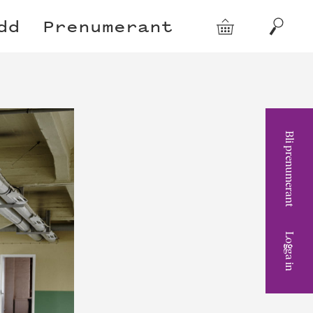
dd
Prenumerant
Varukorg
Sök
Bli prenumerant
Logga in