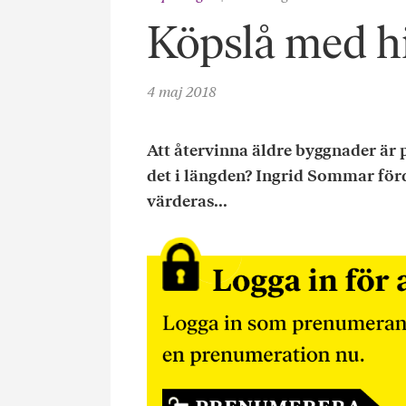
Köpslå med hi
4 maj 2018
Att återvinna äldre byggnader är p
det i längden? Ingrid Sommar förd
värderas...