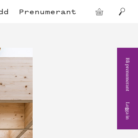
dd
Prenumerant
Varukorg
Sök
Bli prenumerant
Logga in