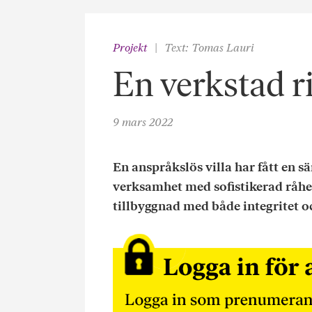
Projekt
Text: Tomas Lauri
En verkstad r
9 mars 2022
En anspråkslös villa har fått en 
verksamhet med sofistikerad råhet
tillbyggnad med både integritet oc