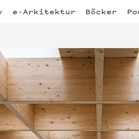
v
e-Arkitektur
Böcker
Po