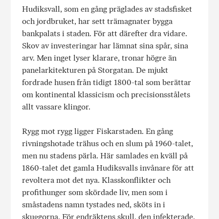
Hudiksvall, som en gång präglades av stadsfisket
och jordbruket, har sett trämagnater bygga
bankpalats i staden. För att därefter dra vidare.
Skov av investeringar har lämnat sina spår, sina
arv. Men inget lyser klarare, tronar högre än
panelarkitekturen på Storgatan. De mjukt
fordrade husen från tidigt 1800-tal som berättar
om kontinental klassicism och precisionsstålets
allt vassare klingor.
Rygg mot rygg ligger Fiskarstaden. En gång
rivningshotade trähus och en slum på 1960-talet,
men nu stadens pärla. Här samlades en kväll på
1860-talet det gamla Hudiksvalls invånare för att
revoltera mot det nya. Klasskonflikter och
profithunger som skördade liv, men som i
småstadens namn tystades ned, sköts in i
skuggorna. För endräktens skull, den infekterade.