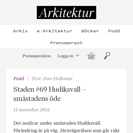
Hoppa
till
Arkitektur
innehållet
Arkiv
e-Arkitektur
Böcker
Podd
Prenumerant
Varukorg
Sök
Prenumeration
Logga in
Podd
Text: Dan Hallemar
Staden #69 Hudiksvall –
småstadens öde
11 november 2016
Det mullrar under småstaden Hudiksvall.
Förändring är på väg. Järnvägsrälsen som går rakt