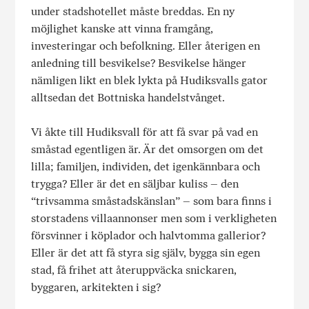
under stadshotellet måste breddas. En ny
möjlighet kanske att vinna framgång,
investeringar och befolkning. Eller återigen en
anledning till besvikelse? Besvikelse hänger
nämligen likt en blek lykta på Hudiksvalls gator
alltsedan det Bottniska handelstvånget.
Vi åkte till Hudiksvall för att få svar på vad en
småstad egentligen är. Är det omsorgen om det
lilla; familjen, individen, det igenkännbara och
trygga? Eller är det en säljbar kuliss – den
“trivsamma småstadskänslan” – som bara finns i
storstadens villaannonser men som i verkligheten
försvinner i köplador och halvtomma gallerior?
Eller är det att få styra sig själv, bygga sin egen
stad, få frihet att återuppväcka snickaren,
byggaren, arkitekten i sig?