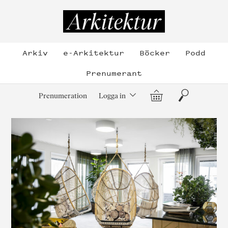
Hoppa
till
Arkitektur
innehållet
Arkiv
e-Arkitektur
Böcker
Podd
Prenumerant
Varukorg
Sök
Prenumeration
Logga in