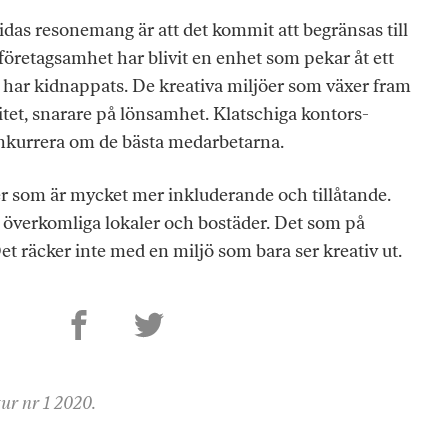
ridas resonemang är att det kommit att begränsas till
företagsamhet har blivit en enhet som pekar åt ett
t har kidnappats. De kreativa miljöer som växer fram
ivitet, snarare på lönsamhet. Klatschiga kontors­­
nkurrera om de bästa medarbetarna.
jöer som är mycket mer inkluderande och tillåtande.
ävs överkomliga lokaler och bostäder. Det som på
Det räcker inte med en miljö som bara ser kreativ ut.
tur nr 1 2020.