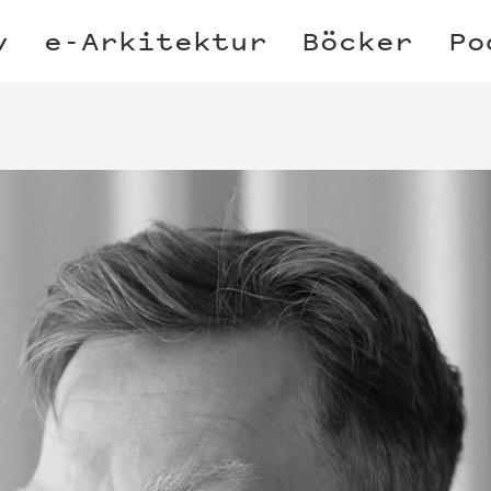
v
e-Arkitektur
Böcker
Po