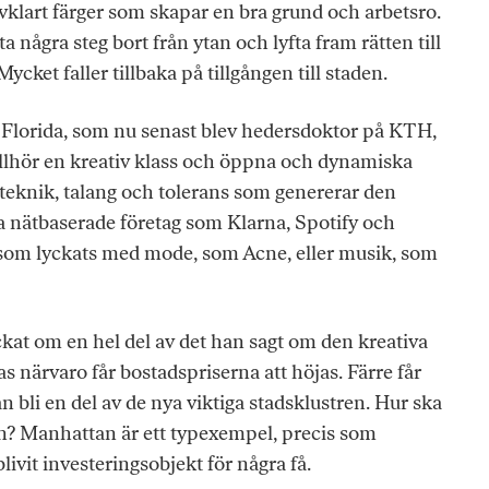
jälvklart färger som skapar en bra grund och arbetsro.
a några steg bort från ytan och lyfta fram rätten till
ycket faller tillbaka på tillgången till staden.
Florida, som nu senast blev hedersdoktor på KTH,
tillhör en kreativ klass och öppna och dynamiska
teknik, talang och tolerans som genererar den
nya nätbaserade företag som Klarna, Spotify och
som lyckats med mode, som Acne, eller musik, som
ckat om en hel del av det han sagt om den kreativa
as närvaro får bostadspriserna att höjas. Färre får
an bli en del av de nya viktiga stadsklustren. Hur ska
en? Manhattan är ett typexempel, precis som
ivit investeringsobjekt för några få.