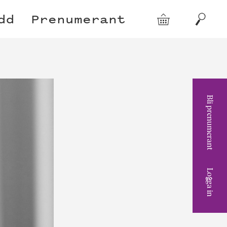
dd
Prenumerant
Varukorg
Sök
Bli prenumerant
Logga in