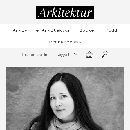
Hoppa
till
Arkitektur
innehållet
Arkiv
e-Arkitektur
Böcker
Podd
Prenumerant
Varukorg
Sök
Prenumeration
Logga in