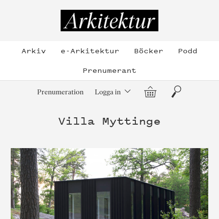
Hoppa
till
Arkitektur
innehållet
Arkiv
e-Arkitektur
Böcker
Podd
Prenumerant
Varukorg
Sök
Prenumeration
Logga in
Villa Myttinge