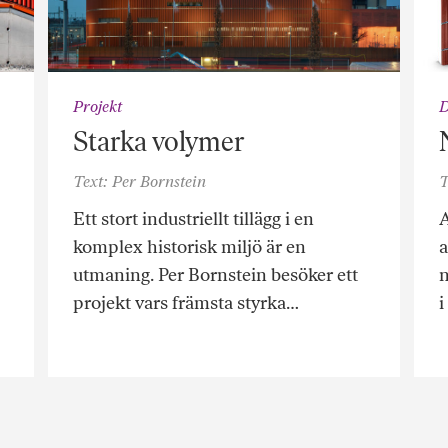
Projekt
D
Starka volymer
Text: Per Bornstein
T
Ett stort industriellt tillägg i en
A
komplex historisk miljö är en
a
utmaning. Per Bornstein besöker ett
n
projekt vars främsta styrka…
i