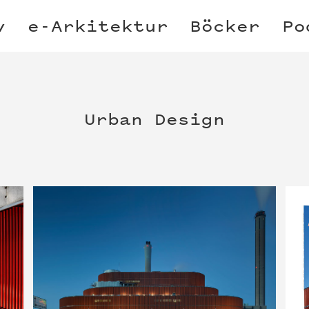
v
e-Arkitektur
Böcker
Po
Urban Design