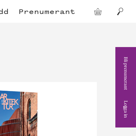
dd
Prenumerant
Varukorg
Sök
Bli prenumerant
Logga in