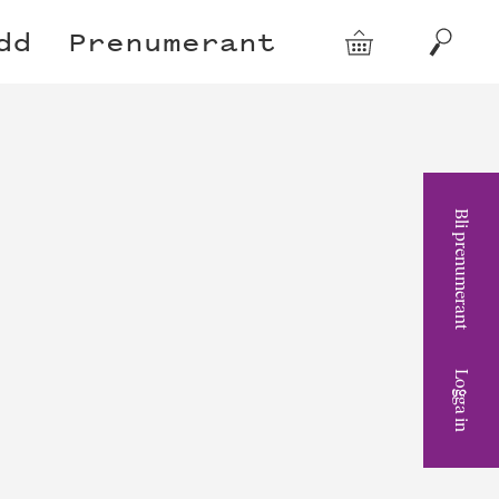
dd
Prenumerant
Varukorg
Sök
Bli prenumerant
Logga in