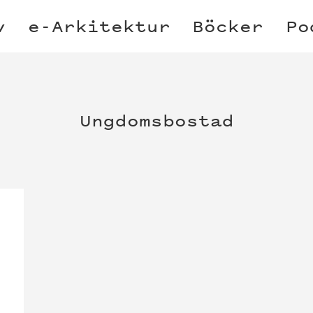
v
e-Arkitektur
Böcker
Po
Ungdomsbostad