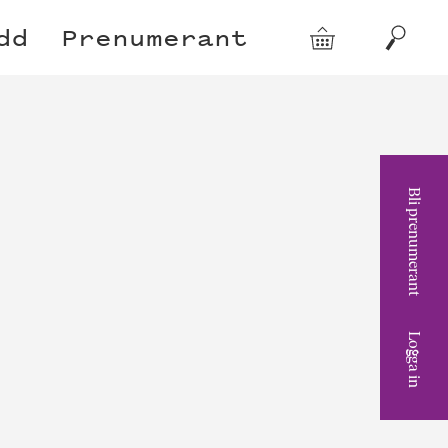
dd
Prenumerant
Varukorg
Sök
Bli prenumerant
Logga in