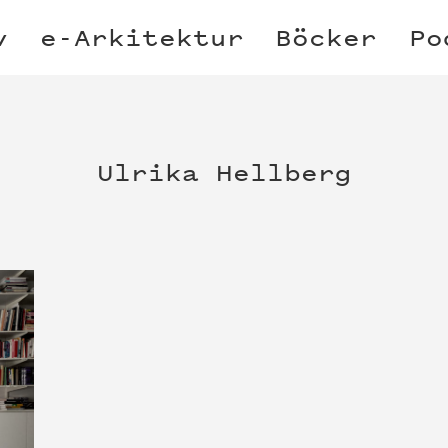
v
e-Arkitektur
Böcker
Po
Ulrika Hellberg