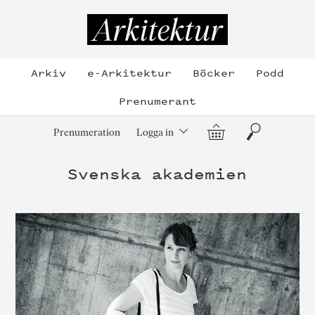
Hoppa
till
Arkitektur
innehållet
Arkiv
e-Arkitektur
Böcker
Podd
Prenumerant
Varukorg
Sök
Prenumeration
Logga in
Svenska akademien