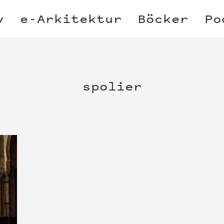
v
e-Arkitektur
Böcker
Po
spolier