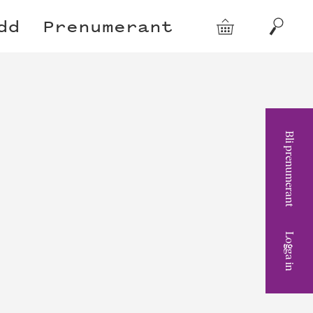
dd
Prenumerant
Varukorg
Sök
Bli prenumerant
Logga in