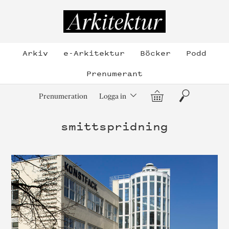
Hoppa
till
Arkitektur
innehållet
Arkiv
e-Arkitektur
Böcker
Podd
Prenumerant
Varukorg
Sök
Prenumeration
Logga in
smittspridning