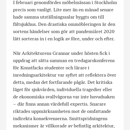
I februari genomfördes möbelmässan i Stockholm
precis som vanligt. Lite mer än en månad senare
hade samma utställningssalar byggts om till
fältsjukhus. Den drastiska ommöbleringen är den
sortens händelser som gör att pandemiåret 2020
lätt sorteras in i en logik av före, under och efter.
När Arkitekturens Grannar under hösten fick i
uppdrag att sätta samman en tredagarskonferens
för Konstfacks studenter och lärare i
inredningsarkitektur var syftet att reflektera över
detta, medan det fortfarande pågår. Det kritiska
läget för sjukvården, individuella tragedier eller
de ekonomiska svallvågorna var inte huvudsaken
– där finns annan värdefull expertis. Snarare
riktades uppmärksamheten mot de omfattande
indirekta konsekvenserna. Smittspridningens
mekanismer är villkorade av befintlig arkitektur,