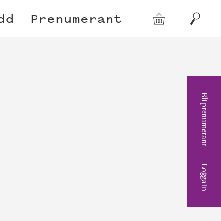
dd
Prenumerant
Varukorg
Sök
Bli prenumerant
Logga in