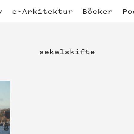
v
e-Arkitektur
Böcker
Po
sekelskifte