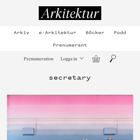
Hoppa
till
Arkitektur
innehållet
Arkiv
e-Arkitektur
Böcker
Podd
Prenumerant
Varukorg
Sök
Prenumeration
Logga in
secretary