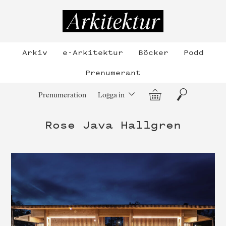
Hoppa
till
Arkitektur
innehållet
Arkiv
e-Arkitektur
Böcker
Podd
Prenumerant
Varukorg
Sök
Prenumeration
Logga in
Rose Java Hallgren