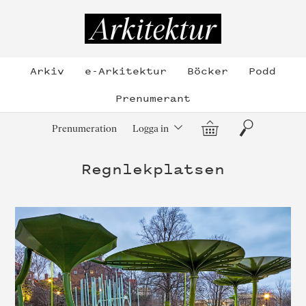
Hoppa
till
Arkitektur
innehållet
Arkiv
e-Arkitektur
Böcker
Podd
Prenumerant
Varukorg
Sök
Prenumeration
Logga in
Regnlekplatsen