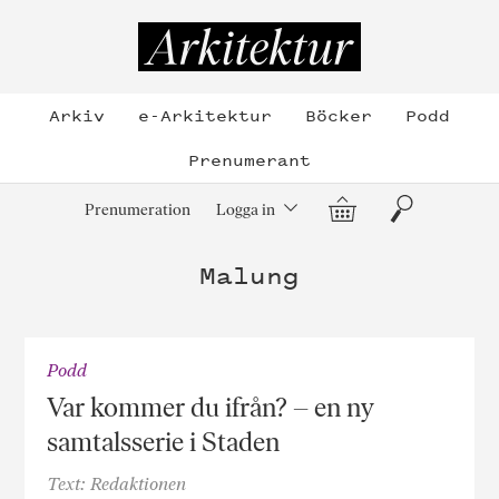
Hoppa
till
Arkitektur
innehållet
Arkiv
e-Arkitektur
Böcker
Podd
Prenumerant
Varukorg
Sök
Prenumeration
Logga in
Malung
Podd
Var kommer du ifrån? – en ny
samtalsserie i Staden
Text: Redaktionen