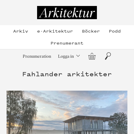
Hoppa
till
Arkitektur
innehållet
Arkiv
e-Arkitektur
Böcker
Podd
Prenumerant
Varukorg
Sök
Prenumeration
Logga in
Fahlander arkitekter