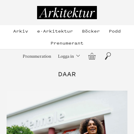
Hoppa
till
Arkitektur
innehållet
Arkiv
e-Arkitektur
Böcker
Podd
Prenumerant
Varukorg
Sök
Prenumeration
Logga in
DAAR