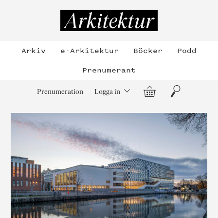
Hoppa
till
Arkitektur
innehållet
Arkiv
e-Arkitektur
Böcker
Podd
Prenumerant
Varukorg
Sök
Prenumeration
Logga in