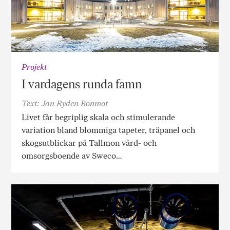
Projekt
I vardagens runda famn
Text: Jan Ryden Bonmot
Livet får begriplig skala och stimulerande
variation bland blommiga tapeter, träpanel och
skogsutblickar på Tallmon vård- och
omsorgsboende av Sweco…