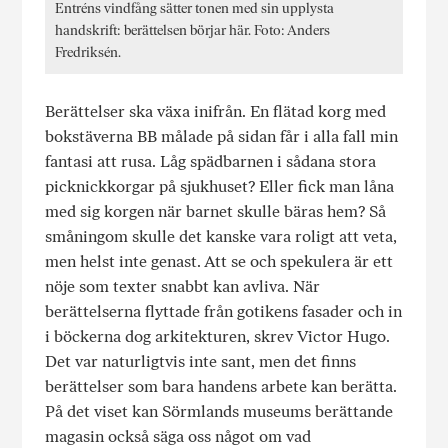
Entréns vindfång sätter tonen med sin upplysta
handskrift: berättelsen börjar här. Foto: Anders
Fredriksén.
Berättelser ska växa inifrån. En flätad korg med
bokstäverna BB målade på sidan får i alla fall min
fantasi att rusa. Låg spädbarnen i sådana stora
picknickkorgar på sjukhuset? Eller fick man låna
med sig korgen när barnet skulle bäras hem? Så
småningom skulle det kanske vara roligt att veta,
men helst inte genast. Att se och spekulera är ett
nöje som texter snabbt kan avliva. När
berättelserna flyttade från gotikens fasader och in
i böckerna dog arkitekturen, skrev Victor Hugo.
Det var naturligtvis inte sant, men det finns
berättelser som bara handens arbete kan berätta.
På det viset kan Sörmlands museums berättande
magasin också säga oss något om vad