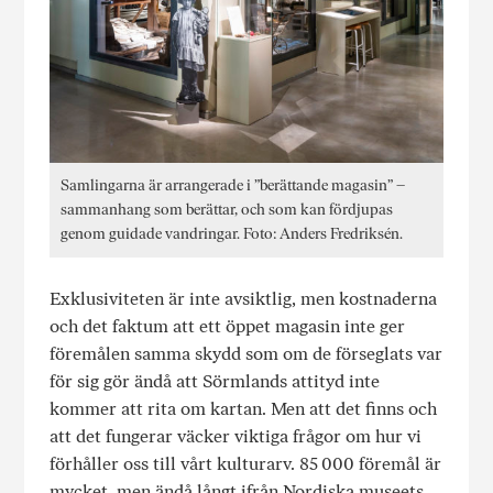
Samlingarna är arrangerade i ”berättande magasin” –
sammanhang som berättar, och som kan fördjupas
genom guidade vandringar. Foto: Anders Fredriksén.
Exklusiviteten är inte avsiktlig, men kostnaderna
och det faktum att ett öppet magasin inte ger
föremålen samma skydd som om de förseglats var
för sig gör ändå att Sörmlands attityd inte
kommer att rita om kartan. Men att det finns och
att det fungerar väcker viktiga frågor om hur vi
förhåller oss till vårt kulturarv. 85 000 föremål är
mycket, men ändå långt ifrån Nordiska museets