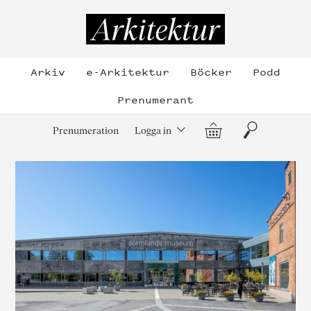
Hoppa
till
Arkitektur
innehållet
Arkiv
e-Arkitektur
Böcker
Podd
Prenumerant
Varukorg
Sök
Prenumeration
Logga in