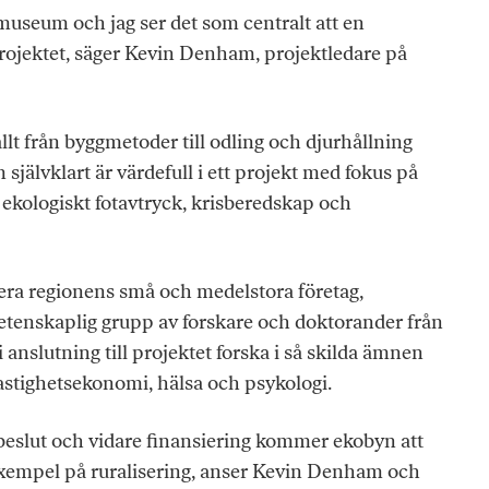
smuseum och jag ser det som centralt att en
i projektet, säger Kevin Denham, projektledare på
lt från byggmetoder till odling och djurhållning
jälvklart är värdefull i ett projekt med fokus på
 ekologiskt fotavtryck, krisberedskap och
olvera regionens små och medelstora företag,
tenskaplig grupp av forskare och doktorander från
 anslutning till projektet forska i så skilda ämnen
astighetsekonomi, hälsa och psykologi.
beslut och vidare finansiering kommer ekobyn att
 exempel på ruralisering, anser Kevin Denham och