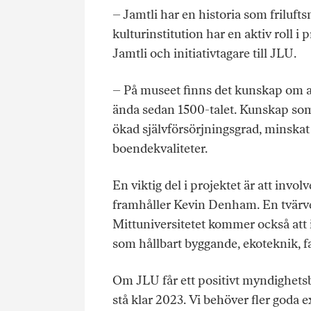
– Jamtli har en historia som friluft
kulturinstitution har en aktiv roll 
Jamtli och initiativtagare till JLU.
– På museet finns det kunskap om al
ända sedan 1500-talet. Kunskap som s
ökad självförsörjningsgrad, minskat
boendekvaliteter.
En viktig del i projektet är att inv
framhåller Kevin Denham. En tvärve
Mittuniversitetet kommer också att i
som hållbart byggande, ekoteknik, f
Om JLU får ett positivt myndighets
stå klar 2023. Vi behöver fler goda