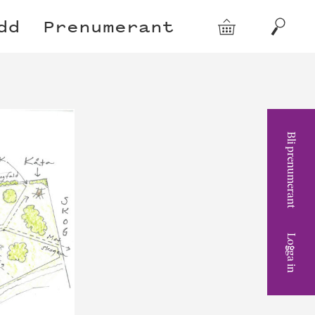
dd
Prenumerant
Varukorg
Sök
Bli prenumerant
Logga in