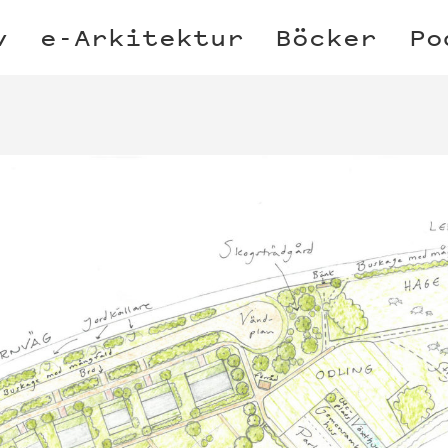
v
e-Arkitektur
Böcker
Po