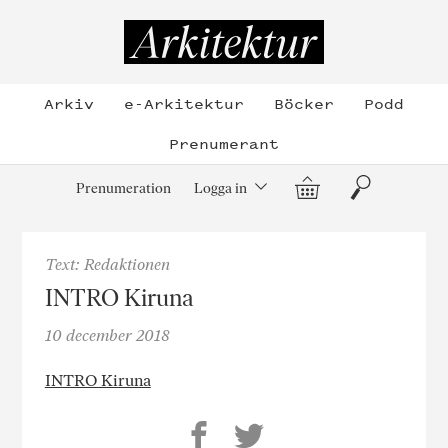
Hoppa
till
Arkitektur
innehållet
Arkiv
e-Arkitektur
Böcker
Podd
Prenumerant
Varukorg
Sök
Prenumeration
Logga in
Text: Redaktionen
INTRO Kiruna
10 december 2018
INTRO Kiruna