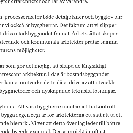
byter erfarenheter och lär av varandra.
-processerna för både detaljplaner och bygglov blir
r vi också är byggherrar. Det faktum att vi slipper
t driva stadsbyggandet framåt. Arbetssättet skapar
ojekterande och kommunala arkitekter pratar samma
kturens möjligheter.
ar som gör det möjligt att skapa de långsiktigt
ressant arkitektur. I dag är bostadsbyggandet
r kan vi motverka detta då vi drivs av att utveckla
 byggmetoder och nyskapande tekniska lösningar.
ande. Att vara byggherre innebär att ha kontroll
ygga i egen regi är för arkitekterna ett sätt att ta ett
 hierarki. Vi vet att detta över lag leder till bättre
r goda byggda exempel. Dessa projekt är oftast