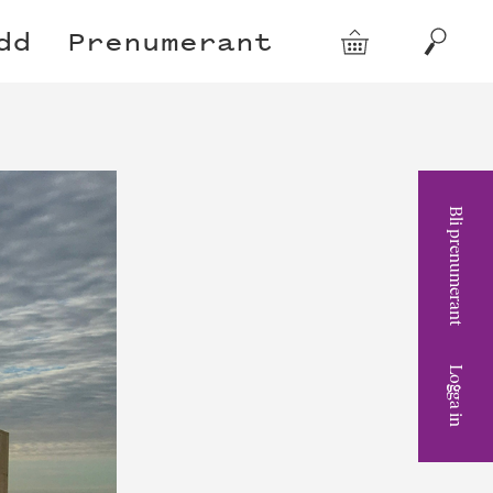
dd
Prenumerant
Varukorg
Sök
Bli prenumerant
Logga in