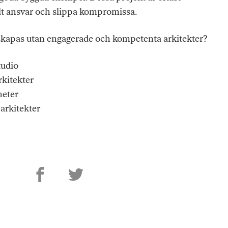
ullt ansvar och slippa kompromissa.
 skapas utan engagerade och kompetenta arkitekter?
tudio
rkitekter
heter
rkitekter