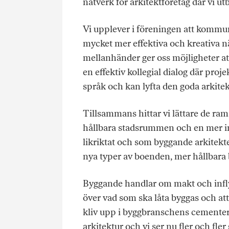
nätverk för arkitektföretag där vi ut
Vi upplever i föreningen att kommun
mycket mer effektiva och kreativa nä
mellanhänder ger oss möjligheter at
en effektiv kollegial dialog där pr
språk och kan lyfta den goda arkite
Tillsammans hittar vi lättare de ram
hållbara stadsrummen och en mer int
likriktat och som byggande arkitekte
nya typer av boenden, mer hållbara
Byggande handlar om makt och inflyt
över vad som ska låta byggas och att b
kliv upp i byggbranschens cementerade
arkitektur och vi ser nu fler och fle