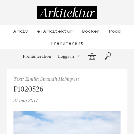
Hoppa
till
Arkitektur
innehållet
Arkiv
e-Arkitektur
Böcker
Podd
Prenumerant
Varukorg
Sök
Prenumeration
Logga in
Text: Emilia Strandh Holmqvist
P1020526
31 maj 2017