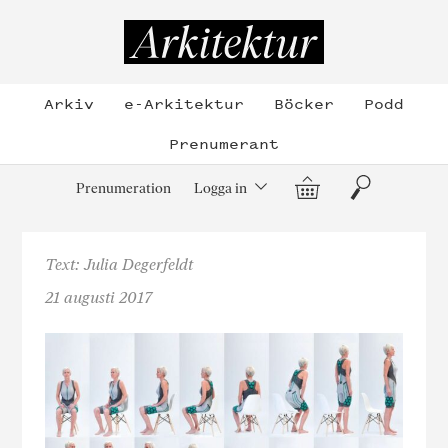
Hoppa
till
Arkitektur
innehållet
Arkiv
e-Arkitektur
Böcker
Podd
Prenumerant
Varukorg
Sök
Prenumeration
Logga in
Text: Julia Degerfeldt
21 augusti 2017