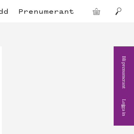
dd
Prenumerant
Varukorg
Sök
Bli prenumerant
Logga in