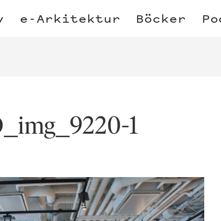
v
e-Arkitektur
Böcker
Po
img_9220-1