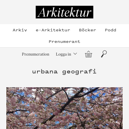
Hoppa
till
Arkitektur
innehållet
Arkiv
e-Arkitektur
Böcker
Podd
Prenumerant
Varukorg
Sök
Prenumeration
Logga in
urbana geografi