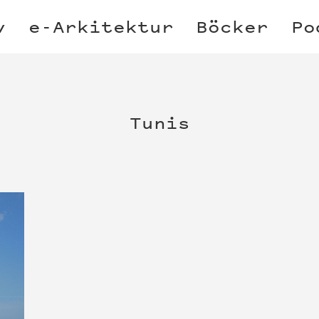
v
e-Arkitektur
Böcker
Po
Tunis