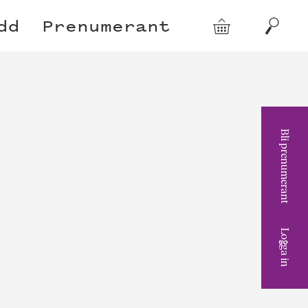
dd
Prenumerant
Varukorg
Sök
Bli prenumerant
Logga in