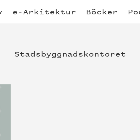
v
e-Arkitektur
Böcker
Po
Stadsbyggnadskontoret