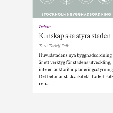
Debatt
Kunskap ska styra staden
Text: Torleif Falk
Huvudstadens nya byggnadsordning
är ett verktyg för stadens utveckling,
inte en auktoritär planerings­styrning
Det betonar stadsarkitekt Torleif Fal
i en…