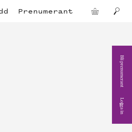
dd
Prenumerant
Varukorg
Sök
Bli prenumerant
Logga in