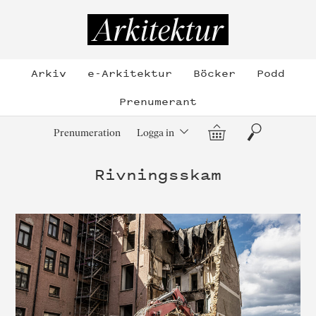
Hoppa
till
Arkitektur
innehållet
Arkiv
e-Arkitektur
Böcker
Podd
Prenumerant
Varukorg
Sök
Prenumeration
Logga in
Rivningsskam