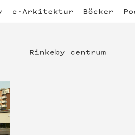
v
e-Arkitektur
Böcker
Po
Rinkeby centrum