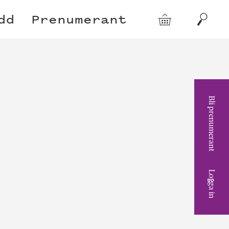
dd
Prenumerant
Varukorg
Sök
Bli prenumerant
Logga in