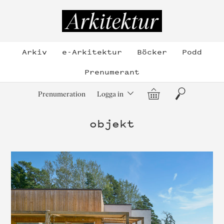
Hoppa
till
Arkitektur
innehållet
Arkiv
e-Arkitektur
Böcker
Podd
Prenumerant
Varukorg
Sök
Prenumeration
Logga in
objekt