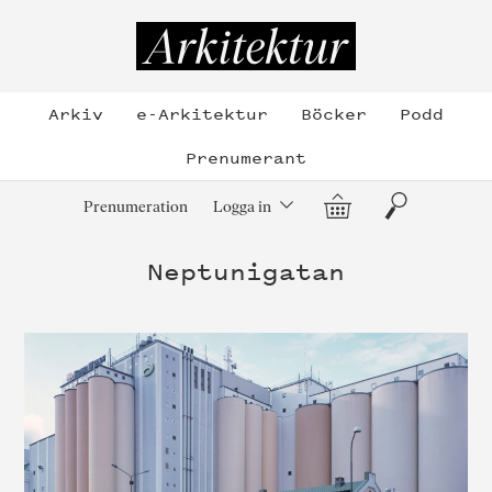
Hoppa
till
Arkitektur
innehållet
Arkiv
e-Arkitektur
Böcker
Podd
Prenumerant
Varukorg
Sök
Prenumeration
Logga in
Neptunigatan