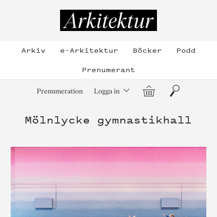
Hoppa
till
Arkitektur
innehållet
Arkiv
e-Arkitektur
Böcker
Podd
Prenumerant
Varukorg
Sök
Prenumeration
Logga in
Mölnlycke gymnastikhall