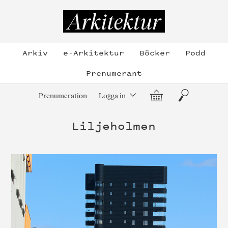
Hoppa
till
Arkitektur
innehållet
Arkiv
e-Arkitektur
Böcker
Podd
Prenumerant
Varukorg
Sök
Prenumeration
Logga in
Liljeholmen