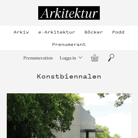
Hoppa
till
Arkitektur
innehållet
Arkiv
e-Arkitektur
Böcker
Podd
Prenumerant
Varukorg
Sök
Prenumeration
Logga in
Konstbiennalen