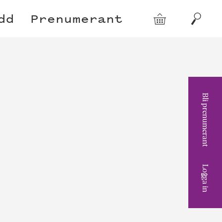
dd
Prenumerant
Varukorg
Sök
Bli prenumerant
Logga in