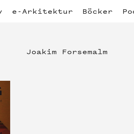
v
e-Arkitektur
Böcker
Po
Joakim Forsemalm