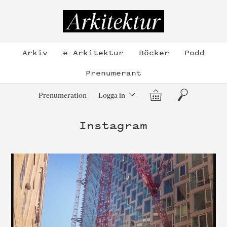
Hoppa
till
Arkitektur
innehållet
Arkiv
e-Arkitektur
Böcker
Podd
Prenumerant
Varukorg
Sök
Prenumeration
Logga in
Instagram