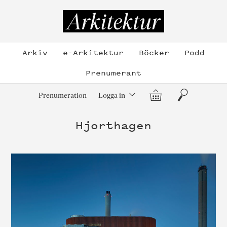
Hoppa
till
Arkitektur
innehållet
Arkiv
e-Arkitektur
Böcker
Podd
Prenumerant
Varukorg
Sök
Prenumeration
Logga in
Hjorthagen