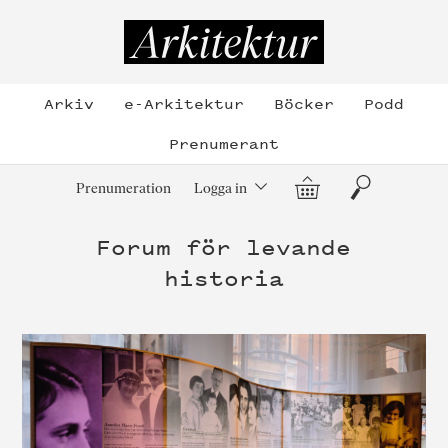
Hoppa
till
Arkitektur
innehållet
Arkiv
e-Arkitektur
Böcker
Podd
Prenumerant
Varukorg
Sök
Prenumeration
Logga in
Forum för levande
historia