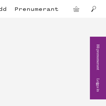
dd
Prenumerant
Varukorg
Sök
Bli prenumerant
Logga in